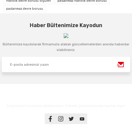
hidrolik devre borusu ölçüleri
paslanmaz hidrolik devre borusu
paslanmaz devre borusu
Haber Bültenimize Kayodun
Bültenimize kaydolarak firmamızla alakalı güncellemelerden anında haberdar
olabilirsiniz.
Endüstriyel Gücünüzü Şekillendirin: Hidrolik Çözümlerimizle Sınırları Aşın!