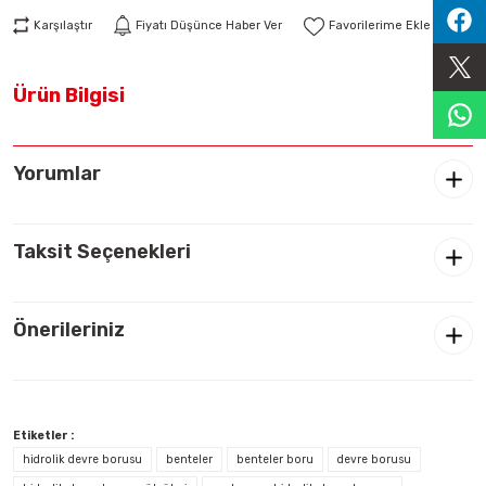
Sıralama Valfleri
Karşılaştır
Fiyatı Düşünce Haber Ver
Kontrol Valfi
Ürün Bilgisi
Yorumlar
Taksit Seçenekleri
Önerileriniz
Etiketler :
hidrolik devre borusu
benteler
benteler boru
devre borusu