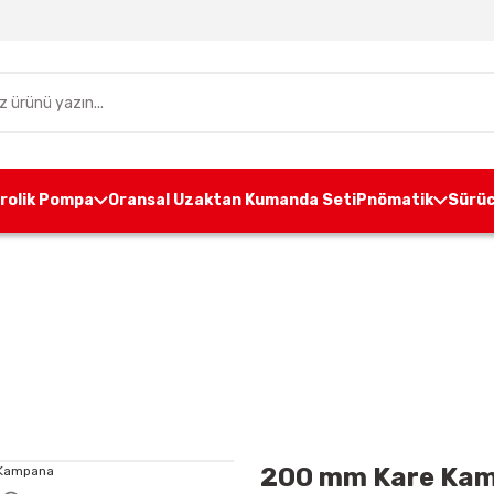
drolik Pompa
Oransal Uzaktan Kumanda Seti
Pnömatik
Sürüc
fa
Ünite Aksesuarları
Kampana
200 mm Kare 
200 mm Kare Ka