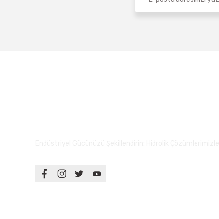
Endüstriyel Gücünüzü Şekillendirin: Hidrolik Çözümlerimizle S