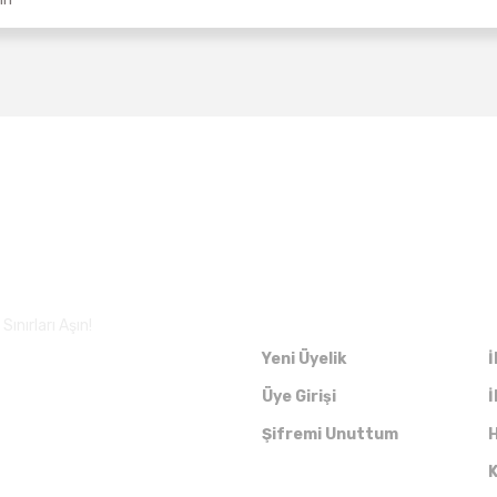
Üyelik
ınırları Aşın!
Yeni Üyelik
İ
Üye Girişi
İ
Şifremi Unuttum
H
K