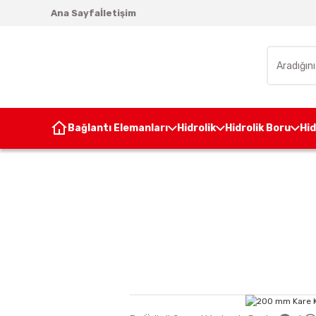
Ana Sayfa
İletişim
Bağlantı Elemanları
Hidrolik
Hidrolik Boru
Hi
Anasay