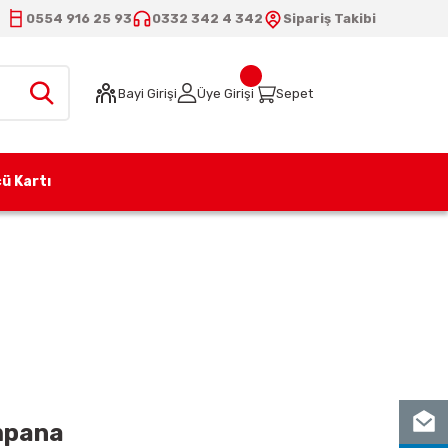
0554 916 25 93
0332 342 4 342
Sipariş Takibi
Bayi Girişi
Üye Girişi
Sepet
ü Kartı
Kampana
mpana