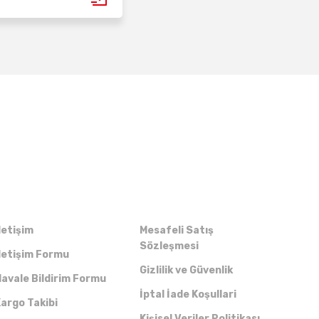
Kurumsal
Alışveriş
letişim
Mesafeli Satış
Sözleşmesi
letişim Formu
Gizlilik ve Güvenlik
avale Bildirim Formu
İptal İade Koşullari
argo Takibi
Kişisel Veriler Politikası