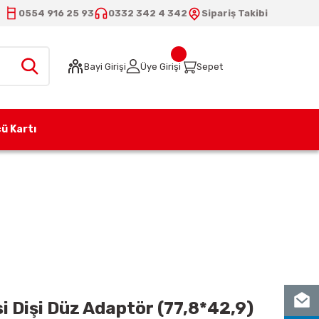
0554 916 25 93
0332 342 4 342
Sipariş Takibi
Bayi Girişi
Üye Girişi
Sepet
ü Kartı
i Düz Adaptör (77,8*42,9)
si Dişi Düz Adaptör (77,8*42,9)