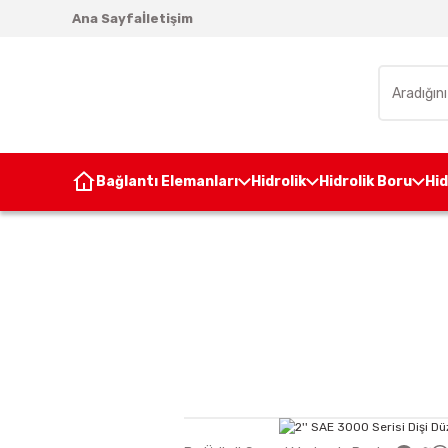
Ana Sayfa
İletişim
Bağlantı Elemanları
Hidrolik
Hidrolik Boru
Hi
Anasayfa
Ünite Aks