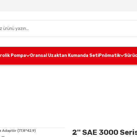
drolik Pompa
Oransal Uzaktan Kumanda Seti
Pnömatik
Sürüc
esuarları
Pompa Adaptörleri
2'' SAE 3000 Serisi Diş
2'' SAE 3000 Seri