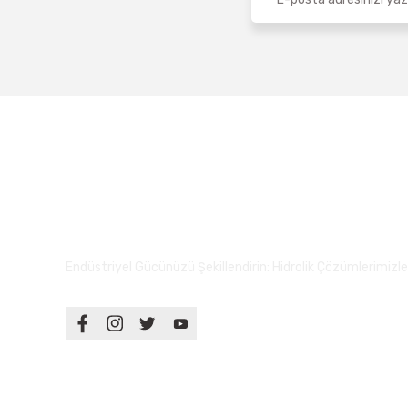
Endüstriyel Gücünüzü Şekillendirin: Hidrolik Çözümlerimizle S