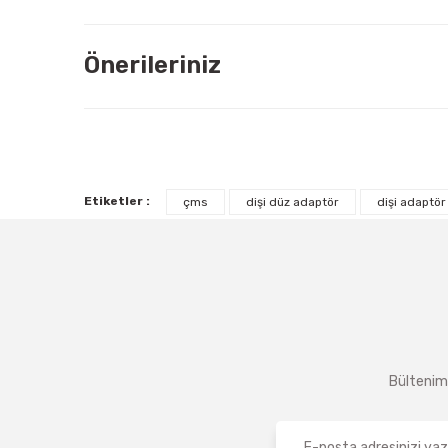
Önerileriniz
Etiketler :
çms
dişi düz adaptör
dişi adaptör
Bültenimi