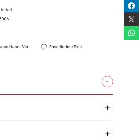
örleri
3006
şünce Haber Ver