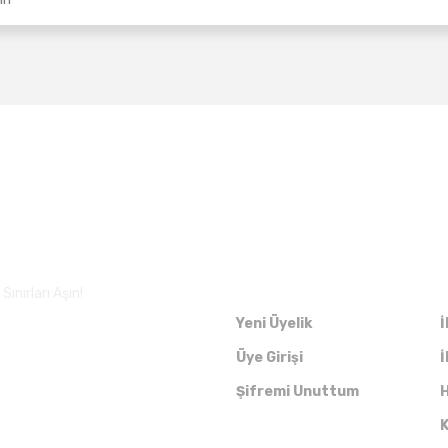
Üyelik
ınırları Aşın!
Yeni Üyelik
İ
Üye Girişi
İ
Şifremi Unuttum
H
K