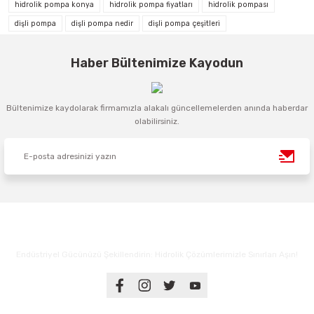
hidrolik pompa konya
hidrolik pompa fiyatları
hidrolik pompası
dişli pompa
dişli pompa nedir
dişli pompa çeşitleri
Haber Bültenimize Kayodun
Bültenimize kaydolarak firmamızla alakalı güncellemelerden anında haberdar
olabilirsiniz.
Endüstriyel Gücünüzü Şekillendirin: Hidrolik Çözümlerimizle Sınırları Aşın!