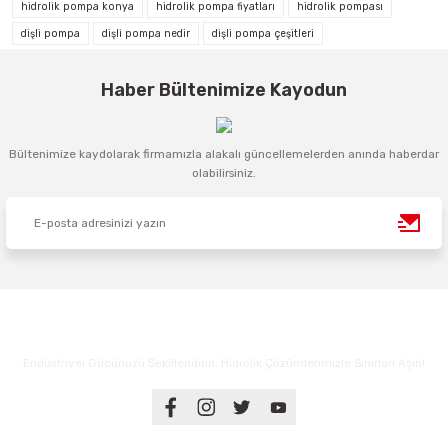
hidrolik pompa konya
hidrolik pompa fiyatları
hidrolik pompası
dişli pompa
dişli pompa nedir
dişli pompa çeşitleri
Haber Bültenimize Kayodun
Bültenimize kaydolarak firmamızla alakalı güncellemelerden anında haberdar
olabilirsiniz.
Endüstriyel Gücünüzü Şekillendirin: Hidrolik Çözümlerimizle Sınırları Aşın!