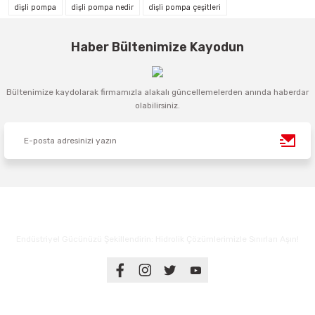
dişli pompa
dişli pompa nedir
dişli pompa çeşitleri
Haber Bültenimize Kayodun
Bültenimize kaydolarak firmamızla alakalı güncellemelerden anında haberdar
olabilirsiniz.
Endüstriyel Gücünüzü Şekillendirin: Hidrolik Çözümlerimizle Sınırları Aşın!
Üyelik