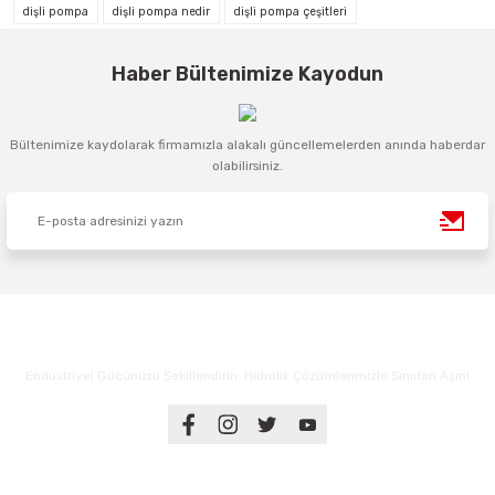
dişli pompa
dişli pompa nedir
dişli pompa çeşitleri
Haber Bültenimize Kayodun
Bültenimize kaydolarak firmamızla alakalı güncellemelerden anında haberdar
olabilirsiniz.
Endüstriyel Gücünüzü Şekillendirin: Hidrolik Çözümlerimizle Sınırları Aşın!
Üyelik