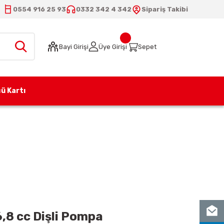
0554 916 25 93
0332 342 4 342
Sipariş Takibi
Bayi Girişi
Üye Girişi
Sepet
ü Kartı
68 (AFT3) 16,8 cc Dişli Pompa
,8 cc Dişli Pompa