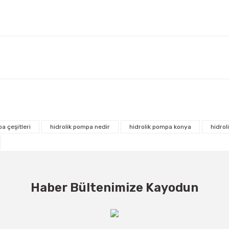
a çeşitleri
hidrolik pompa nedir
hidrolik pompa konya
hidrol
Haber Bültenimize Kayodun