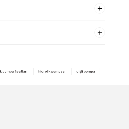
ik pompa fiyatları
hidrolik pompası
dişli pompa