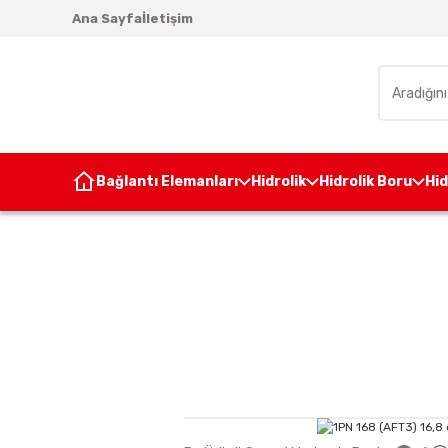
Ana Sayfa
İletişim
Bağlantı Elemanları
Hidrolik
Hidrolik Boru
Hi
Anasayfa
Hidrolik Pom