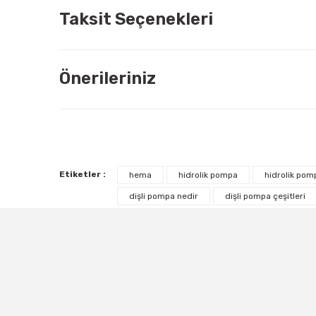
Taksit Seçenekleri
Önerileriniz
Etiketler :
hema
hidrolik pompa
hidrolik pomp
dişli pompa nedir
dişli pompa çeşitleri