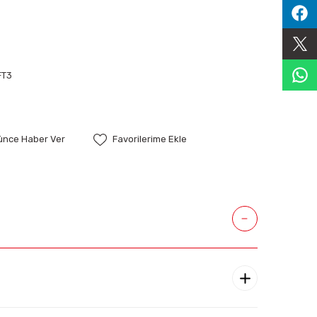
FT3
şünce Haber Ver