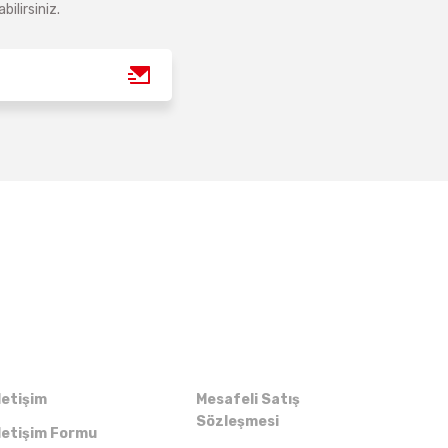
ilirsiniz.
Kurumsal
Alışveriş
letişim
Mesafeli Satış
Sözleşmesi
letişim Formu