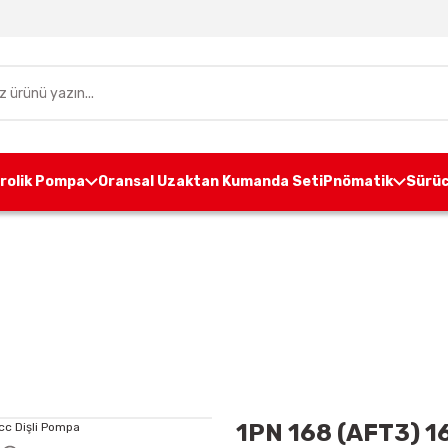
drolik Pompa
Oransal Uzaktan Kumanda Seti
Pnömatik
Sürüc
pa
Alüminyum Gövdeli Dişli Pompa
1P GRUP
1PN 1
1PN 168 (AFT3) 16