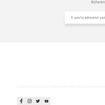
Bültenimi
Endüstriyel Gücünüzü Şekillendirin: Hidrolik Çözümlerimizle S