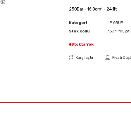
250Bar - 16,8cm³ - 24,1lt
Kategori
1P GRUP
Stok Kodu
153 1P1152A
Stokta Yok
Karşılaştır
Fiyatı Dü