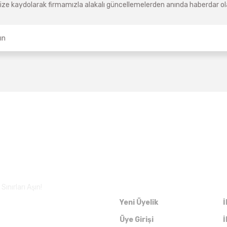
ze kaydolarak firmamızla alakalı güncellemelerden anında haberdar olab
Üyelik
ınırları Aşın!
Yeni Üyelik
İ
Üye Girişi
İ