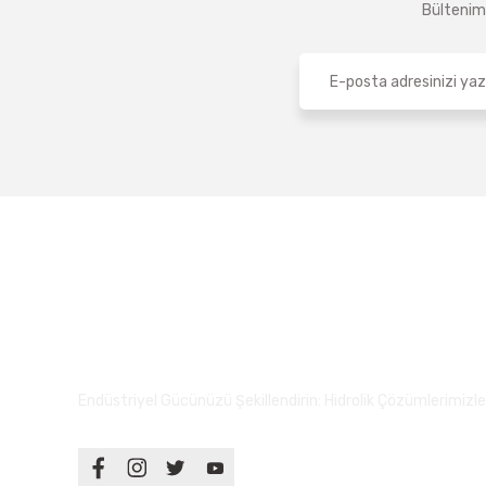
Bültenimi
Endüstriyel Gücünüzü Şekillendirin: Hidrolik Çözümlerimizle S