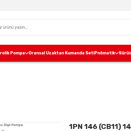
drolik Pompa
Oransal Uzaktan Kumanda Seti
Pnömatik
Sürüc
pa
Alüminyum Gövdeli Dişli Pompa
1P GRUP
1PN 1
1PN 146 (CB11) 14