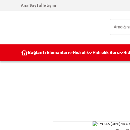
Ana Sayfa
İletişim
Bağlantı Elemanları
Hidrolik
Hidrolik Boru
Hi
Anasayfa
Hidrolik Pom