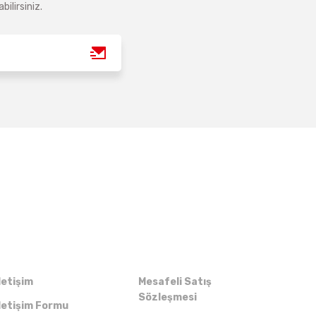
ilirsiniz.
Kurumsal
Alışveriş
letişim
Mesafeli Satış
Sözleşmesi
letişim Formu