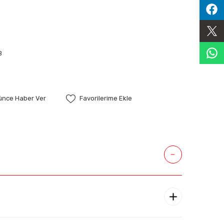
B
şünce Haber Ver