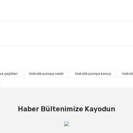
a çeşitleri
hidrolik pompa nedir
hidrolik pompa konya
hidrol
Haber Bültenimize Kayodun