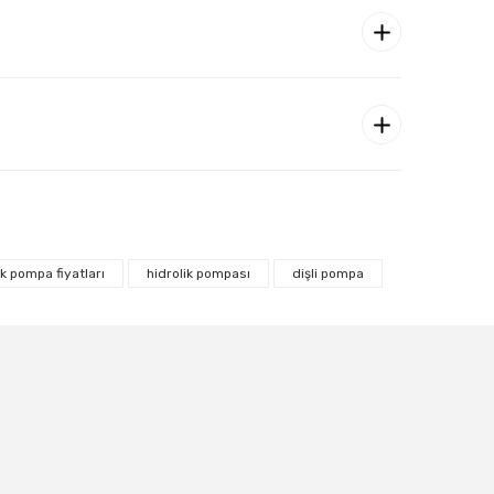
ik pompa fiyatları
hidrolik pompası
dişli pompa