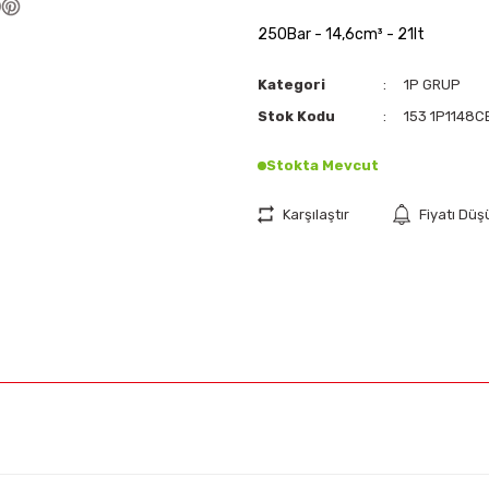
250Bar - 14,6cm³ - 21lt
Kategori
1P GRUP
Stok Kodu
153 1P1148C
Stokta Mevcut
Karşılaştır
Fiyatı Dü