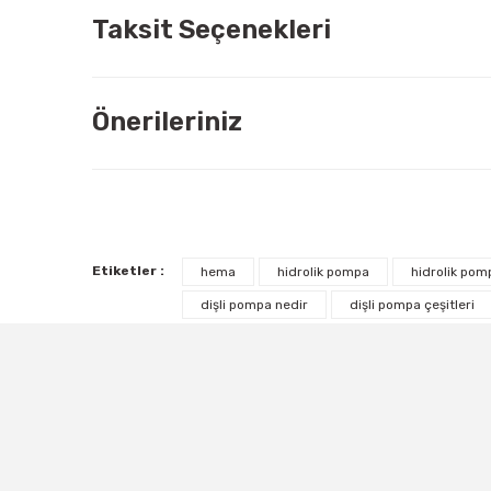
Taksit Seçenekleri
Önerileriniz
Etiketler :
hema
hidrolik pompa
hidrolik pomp
dişli pompa nedir
dişli pompa çeşitleri