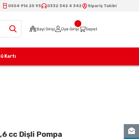
0554 916 25 93
0332 342 4 342
Sipariş Takibi
Bayi Girişi
Üye Girişi
Sepet
ü Kartı
46 (CB11) 14,6 cc Dişli Pompa
,6 cc Dişli Pompa