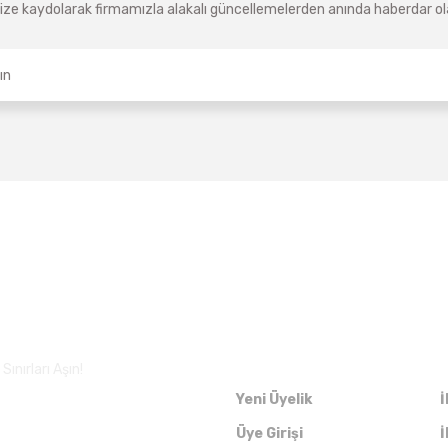
ze kaydolarak firmamızla alakalı güncellemelerden anında haberdar olab
Üyelik
ınırları Aşın!
Yeni Üyelik
İ
Üye Girişi
İ