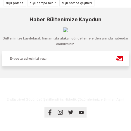
dişli pompa
dişli pompa nedir
dişli pompa çeşitleri
Haber Bültenimize Kayodun
Bültenimize kaydolarak firmamızla alakalı güncellemelerden anında haberdar
olabilirsiniz.
Endüstriyel Gücünüzü Şekillendirin: Hidrolik Çözümlerimizle Sınırları Aşın!
Üyelik