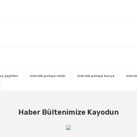
a çeşitleri
hidrolik pompa nedir
hidrolik pompa konya
hidrol
Haber Bültenimize Kayodun