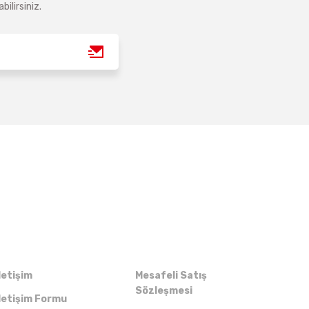
ilirsiniz.
Kurumsal
Alışveriş
letişim
Mesafeli Satış
Sözleşmesi
letişim Formu