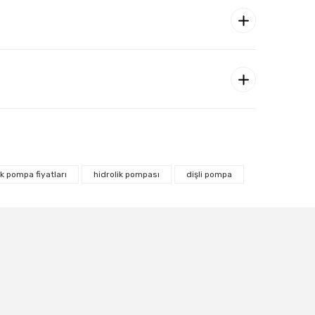
ik pompa fiyatları
hidrolik pompası
dişli pompa