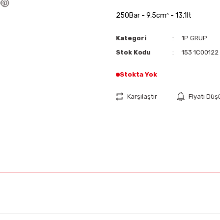
250Bar - 9,5cm³ - 13,1lt
Kategori
1P GRUP
Stok Kodu
153 1C00122
Stokta Yok
Karşılaştır
Fiyatı Dü