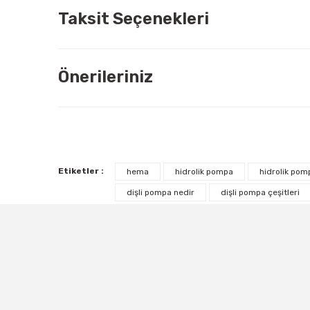
Taksit Seçenekleri
Önerileriniz
Etiketler :
hema
hidrolik pompa
hidrolik pomp
dişli pompa nedir
dişli pompa çeşitleri