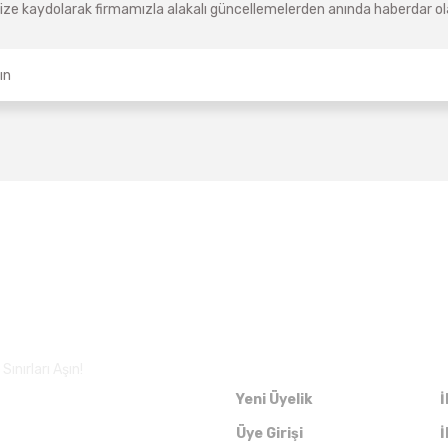
ze kaydolarak firmamızla alakalı güncellemelerden anında haberdar olab
Üyelik
ınırları Aşın!
Yeni Üyelik
İ
Üye Girişi
İ