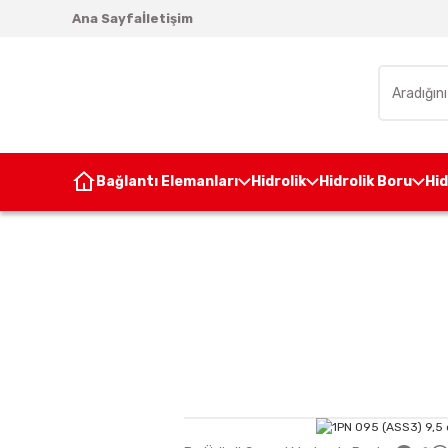
Ana Sayfa
İletişim
Bağlantı Elemanları
Hidrolik
Hidrolik Boru
Hi
Anasayfa
Hidrolik Pom