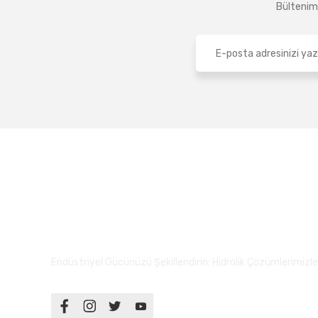
Bültenimi
Endüstriyel Gücünüzü Şekillendirin: Hidrolik Çözümlerimizle S