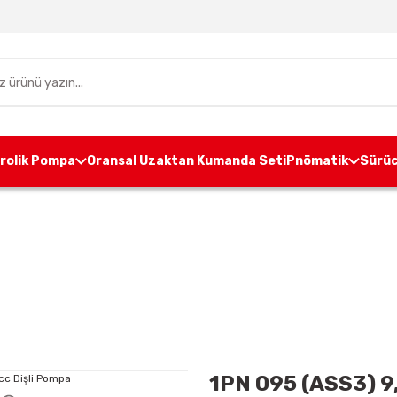
drolik Pompa
Oransal Uzaktan Kumanda Seti
Pnömatik
Sürüc
pa
Alüminyum Gövdeli Dişli Pompa
1P GRUP
1PN 0
1PN 095 (ASS3) 9,