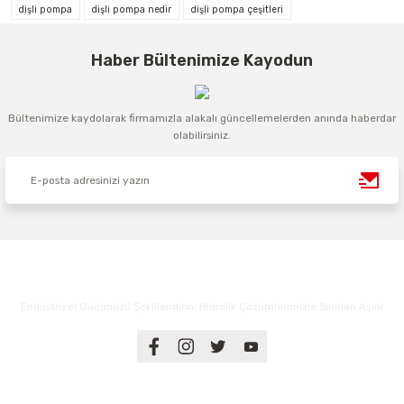
dişli pompa
dişli pompa nedir
dişli pompa çeşitleri
Haber Bültenimize Kayodun
Bültenimize kaydolarak firmamızla alakalı güncellemelerden anında haberdar
olabilirsiniz.
Endüstriyel Gücünüzü Şekillendirin: Hidrolik Çözümlerimizle Sınırları Aşın!
Üyelik