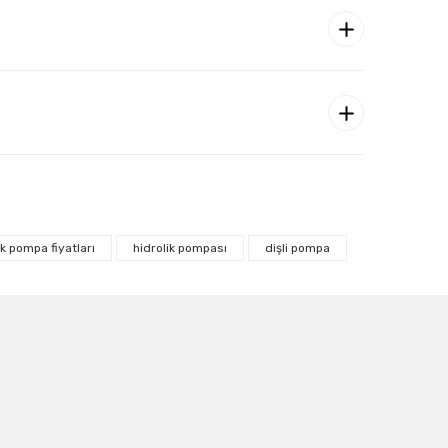
ik pompa fiyatları
hidrolik pompası
dişli pompa