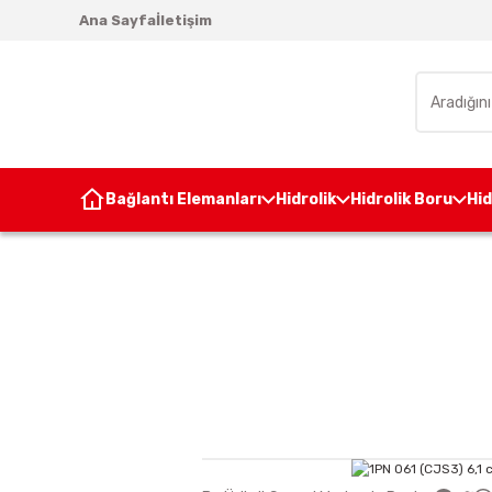
Ana Sayfa
İletişim
Bağlantı Elemanları
Hidrolik
Hidrolik Boru
Hi
Anasayfa
Hidrolik Pom