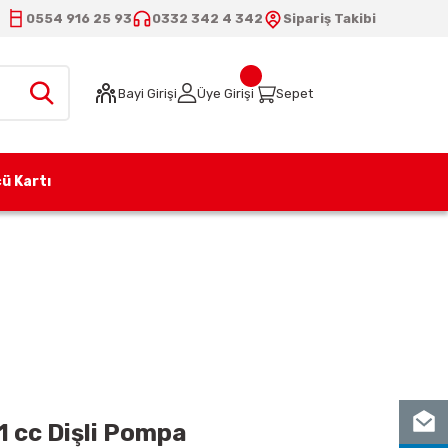
0554 916 25 93
0332 342 4 342
Sipariş Takibi
Bayi Girişi
Üye Girişi
Sepet
ü Kartı
61 (CJS3) 6,1 cc Dişli Pompa
1 cc Dişli Pompa