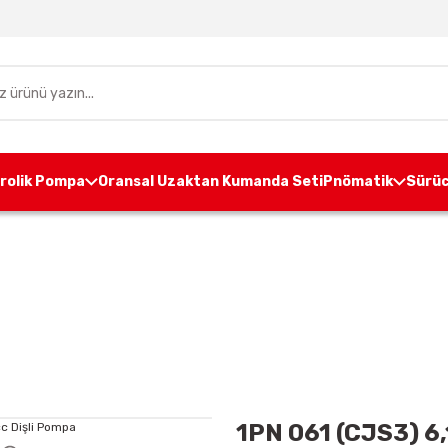
drolik Pompa
Oransal Uzaktan Kumanda Seti
Pnömatik
Sürüc
pa
Alüminyum Gövdeli Dişli Pompa
1P GRUP
1PN 0
1PN 061 (CJS3) 6,