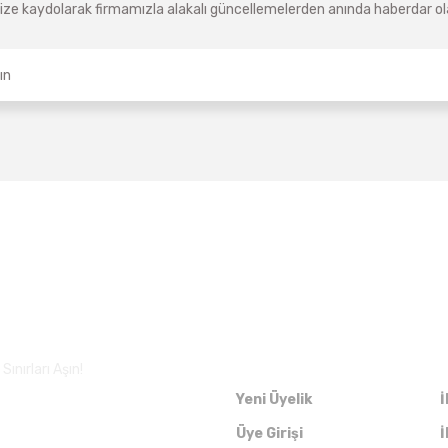
ze kaydolarak firmamızla alakalı güncellemelerden anında haberdar olab
Üyelik
ınırları Aşın!
Yeni Üyelik
İ
Üye Girişi
İ