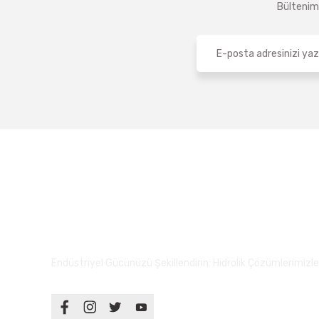
Bültenimi
Endüstriyel Gücünüzü Şekillendirin: Hidrolik Çözümlerimizle S