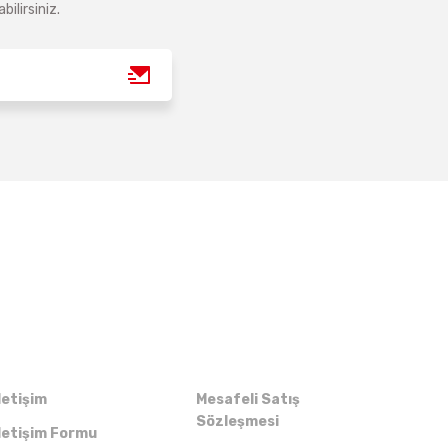
ilirsiniz.
Kurumsal
Alışveriş
letişim
Mesafeli Satış
Sözleşmesi
letişim Formu