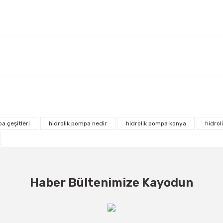
a çeşitleri
hidrolik pompa nedir
hidrolik pompa konya
hidrol
Haber Bültenimize Kayodun