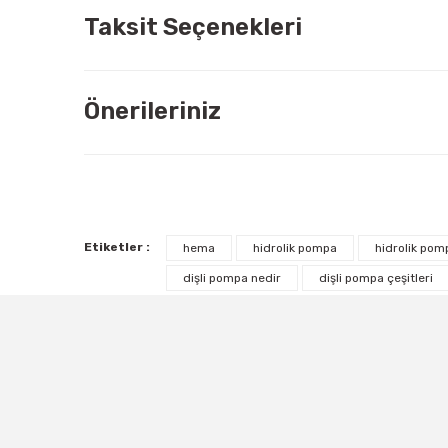
Taksit Seçenekleri
Önerileriniz
Etiketler :
hema
hidrolik pompa
hidrolik pomp
dişli pompa nedir
dişli pompa çeşitleri