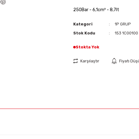
250Bar - 6,1cm³ - 8,7lt
Kategori
1P GRUP
Stok Kodu
153 1C00100
Stokta Yok
Karşılaştır
Fiyatı Dü