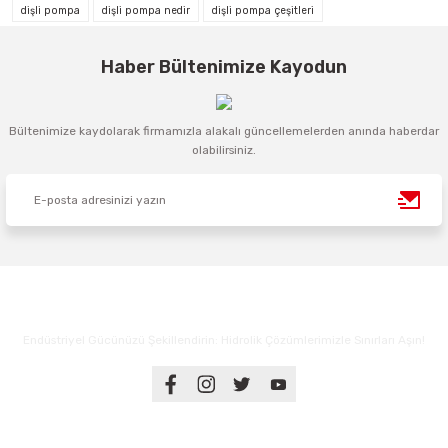
dişli pompa
dişli pompa nedir
dişli pompa çeşitleri
Haber Bültenimize Kayodun
Bültenimize kaydolarak firmamızla alakalı güncellemelerden anında haberdar
olabilirsiniz.
Endüstriyel Gücünüzü Şekillendirin: Hidrolik Çözümlerimizle Sınırları Aşın!
Üyelik