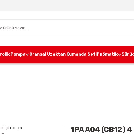
drolik Pompa
Oransal Uzaktan Kumanda Seti
Pnömatik
Sürüc
mpa
Alüminyum Gövdeli Dişli Pompa
1P GRUP
1PA 
1PA A04 (CB12) 4 