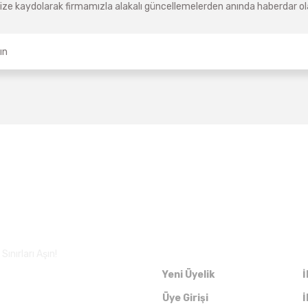
ze kaydolarak firmamızla alakalı güncellemelerden anında haberdar olab
Üyelik
ınırları Aşın!
Yeni Üyelik
İ
Üye Girişi
İ