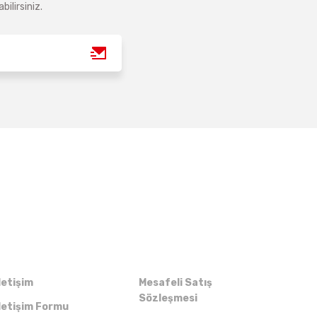
ilirsiniz.
Kurumsal
Alışveriş
letişim
Mesafeli Satış
Sözleşmesi
letişim Formu