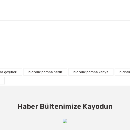
a çeşitleri
hidrolik pompa nedir
hidrolik pompa konya
hidrol
Haber Bültenimize Kayodun