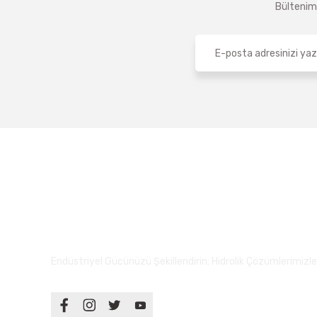
Bültenimi
Endüstriyel Gücünüzü Şekillendirin: Hidrolik Çözümlerimizle S