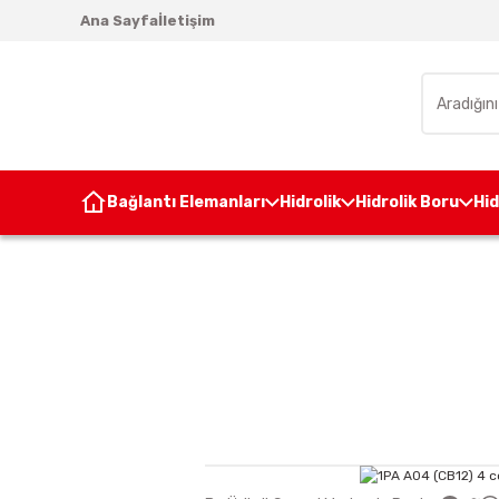
Ana Sayfa
İletişim
Bağlantı Elemanları
Hidrolik
Hidrolik Boru
Hi
Anasayfa
Hidrolik Po