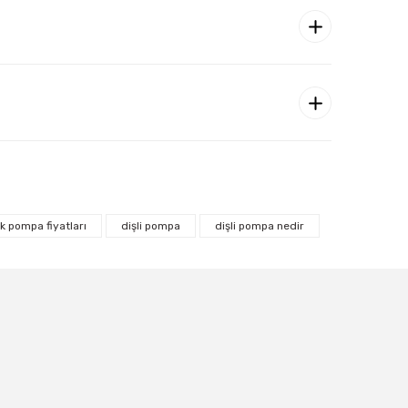
ik pompa fiyatları
dişli pompa
dişli pompa nedir