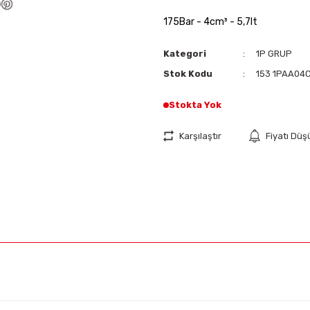
175Bar - 4cm³ - 5,7lt
Kategori
1P GRUP
Stok Kodu
153 1PAA04
Stokta Yok
Karşılaştır
Fiyatı Dü