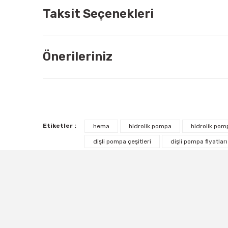
Taksit Seçenekleri
Önerileriniz
Etiketler :
hema
hidrolik pompa
hidrolik pomp
dişli pompa çeşitleri
dişli pompa fiyatları