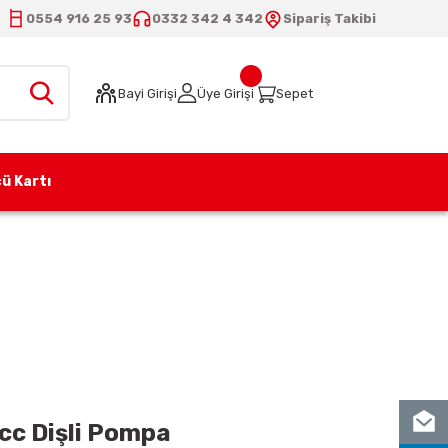
0554 916 25 93
0332 342 4 342
Sipariş Takibi
Bayi Girişi
Üye Girişi
Sepet
ü Kartı
A04 (CB12) 4 cc Dişli Pompa
cc Dişli Pompa