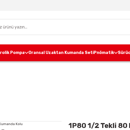
drolik Pompa
Oransal Uzaktan Kumanda Seti
Pnömatik
Sürüc
idrolik Kumanda Kolları
Monoblok Kumanda Kolu
1P80
1P80 1/2 Tekli 80