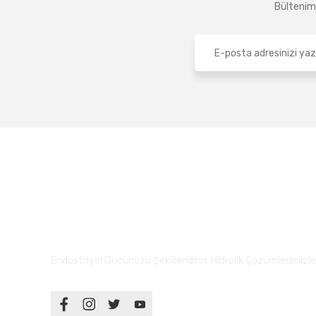
Bültenimi
Endüstriyel Gücünüzü Şekillendirin: Hidrolik Çözümlerimizle S