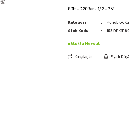
80lt - 320Bar - 1/2 - 25°
Kategori
Monoblok K
Stok Kodu
153 DPK1P8
Stokta Mevcut
Karşılaştır
Fiyatı Dü