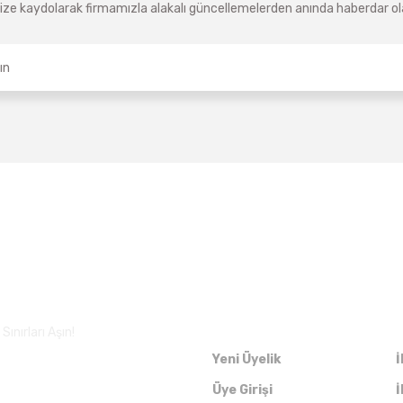
ze kaydolarak firmamızla alakalı güncellemelerden anında haberdar olab
Üyelik
ınırları Aşın!
Yeni Üyelik
İ
Üye Girişi
İ