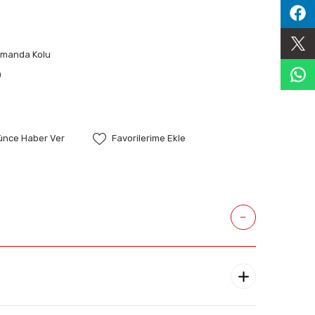
umanda Kolu
0
şünce Haber Ver