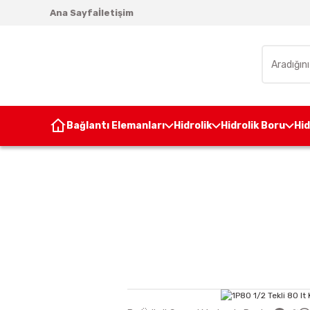
Ana Sayfa
İletişim
Bağlantı Elemanları
Hidrolik
Hidrolik Boru
Hi
Anasayfa
Hidrolik
H