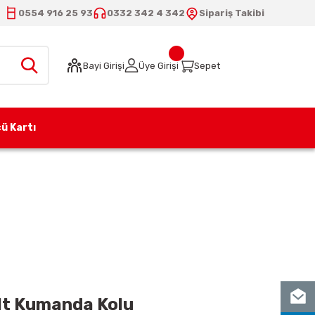
0554 916 25 93
0332 342 4 342
Sipariş Takibi
Bayi Girişi
Üye Girişi
Sepet
ü Kartı
 1/2 Tekli 80 lt Kumanda Kolu
 lt Kumanda Kolu