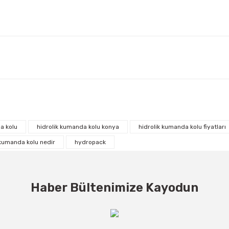
a kolu
hidrolik kumanda kolu konya
hidrolik kumanda kolu fiyatları
 kumanda kolu nedir
hydropack
Haber Bültenimize Kayodun