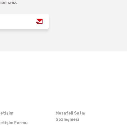
ilirsiniz.
Kurumsal
Alışveriş
letişim
Mesafeli Satış
Sözleşmesi
letişim Formu