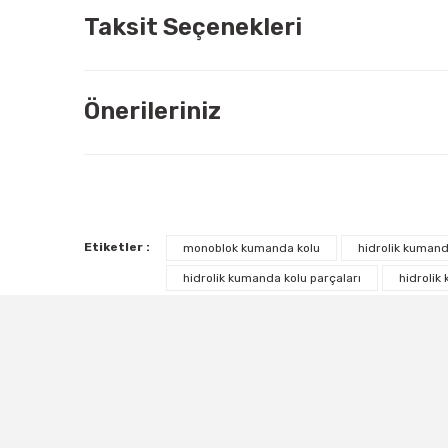
Taksit Seçenekleri
Önerileriniz
Etiketler :
monoblok kumanda kolu
hidrolik kumand
hidrolik kumanda kolu parçaları
hidrolik