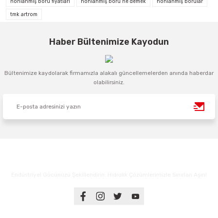
honlanmış boru fiyatları
honlanmiş boru ne demek
honlanmış borular
tmk artrom
Haber Bültenimize Kayodun
Bültenimize kaydolarak firmamızla alakalı güncellemelerden anında haberdar
olabilirsiniz.
Endüstriyel Gücünüzü Şekillendirin: Hidrolik Çözümlerimizle Sınırları Aşın!