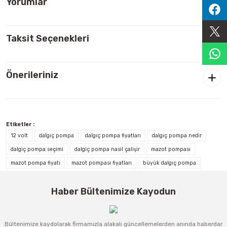
Yorumlar
Sıralama Valfleri
Taksit Seçenekleri
Kontrol Valfi
Önerileriniz
Etiketler :
12 volt
dalgıç pompa
dalgıç pompa fiyatları
dalgıç pompa nedir
dalgiç pompa seçimi
dalgiç pompa nasil çalişir
mazot pompası
mazot pompa fiyatı
mazot pompası fiyatları
büyük dalgıç pompa
Haber Bültenimize Kayodun
Bültenimize kaydolarak firmamızla alakalı güncellemelerden anında haberdar