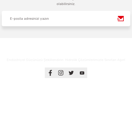
olabilirsiniz.
Endüstriyel Gücünüzü Şekillendirin: Hidrolik Çözümlerimizle Sınırları Aşın!
Üyelik
Kurumsal
Alışveriş