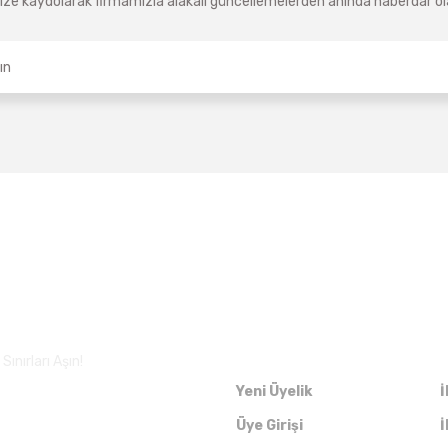
ze kaydolarak firmamızla alakalı güncellemelerden anında haberdar olab
Üyelik
ınırları Aşın!
Yeni Üyelik
İ
Üye Girişi
İ