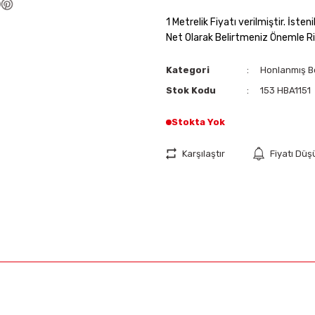
1 Metrelik Fiyatı verilmiştir. İst
Net Olarak Belirtmeniz Önemle Ri
Kategori
Honlanmış B
Stok Kodu
153 HBA1151
Stokta Yok
Karşılaştır
Fiyatı Dü