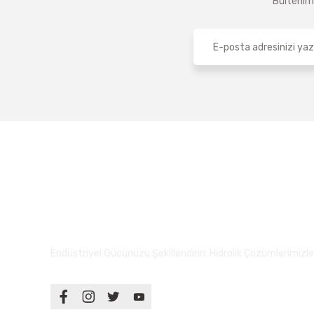
Bültenimi
Endüstriyel Gücünüzü Şekillendirin: Hidrolik Çözümlerimizle S