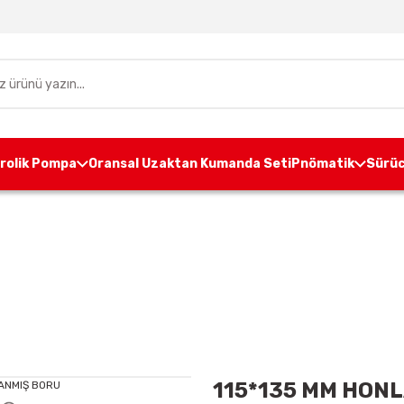
drolik Pompa
Oransal Uzaktan Kumanda Seti
Pnömatik
Sürüc
Hidrolik Boru
Honlanmış Boru
115*135 MM HONL
115*135 MM HON