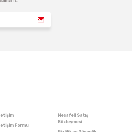
ilirsiniz.
Kurumsal
Alışveriş
letişim
Mesafeli Satış
Sözleşmesi
letişim Formu
Gizlilik ve Güvenlik