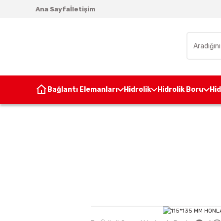
Ana Sayfa
İletişim
Bağlantı Elemanları
Hidrolik
Hidrolik Boru
Hi
Anasayfa