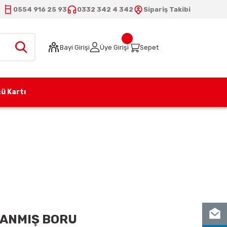
0554 916 25 93
0332 342 4 342
Sipariş Takibi
Bayi Girişi
Üye Girişi
Sepet
ü Kartı
ANMIŞ BORU
LANMIŞ BORU