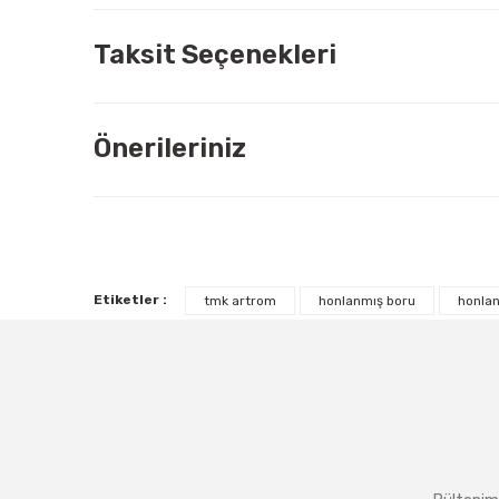
Taksit Seçenekleri
Önerileriniz
Etiketler :
tmk artrom
honlanmış boru
honlan