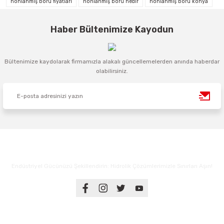
honlanmış boru fiyatları
honlanmış boru nedir
honlanmış boru konya
Haber Bültenimize Kayodun
Bültenimize kaydolarak firmamızla alakalı güncellemelerden anında haberdar
olabilirsiniz.
Endüstriyel Gücünüzü Şekillendirin: Hidrolik Çözümlerimizle Sınırları Aşın!
Üyelik