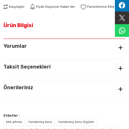
Sıralama Valfleri
Karşılaştır
Fiyatı Düşünce Haber Ver
Kontrol Valfi
Ürün Bilgisi
Yorumlar
Taksit Seçenekleri
Önerileriniz
Etiketler :
tmk artrom
honlanmış boru
honlanmış boru ölçüleri