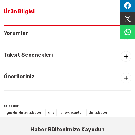
Sıralama Valfleri
Ürün Bilgisi
Kontrol Valfi
Yorumlar
Taksit Seçenekleri
Önerileriniz
Etiketler :
çms dişi dirsek adaptör
çms
dirsek adaptör
dişi adaptör
Haber Bültenimize Kayodun