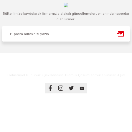
Bültenimize kaydolarak firmamızla alakalı güncellemelerden anında haberdar
olabilirsiniz.
Endüstriyel Gücünüzü Şekillendirin: Hidrolik Çözümlerimizle Sınırları Aşın!
Üyelik
Kurumsal