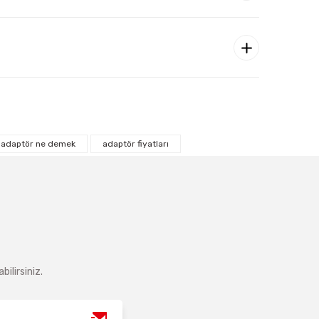
adaptör ne demek
adaptör fiyatları
ilirsiniz.