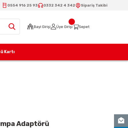
0554 916 25 93
0332 342 4 342
Sipariş Takibi
Bayi Girişi
Üye Girişi
Sepet
ü Kartı
 Pompa Adaptörü
ompa Adaptörü