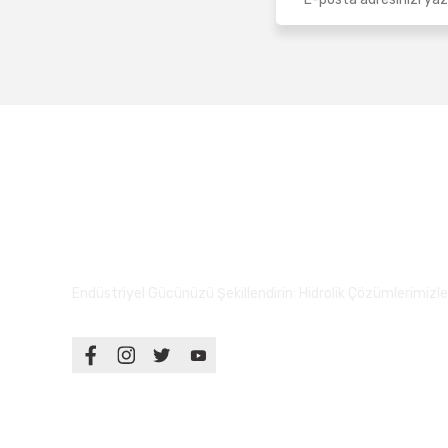
Endüstriyel Gücünüzü Şekillendirin: Hidrolik Çözümlerimizle S