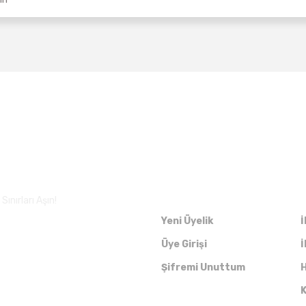
Üyelik
ınırları Aşın!
Yeni Üyelik
İ
Üye Girişi
İ
Şifremi Unuttum
H
K