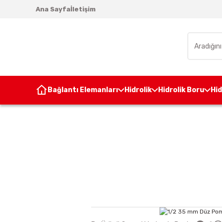
Ana Sayfa
İletişim
Bağlantı Elemanları
Hidrolik
Hidrolik Boru
Hi
Anasayfa
Ü