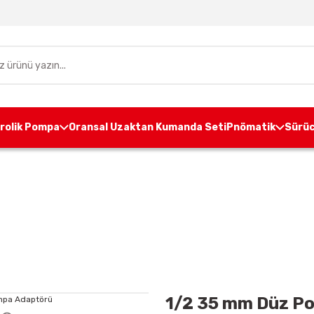
drolik Pompa
Oransal Uzaktan Kumanda Seti
Pnömatik
Sürüc
nite Aksesuarları
Pompa Adaptörleri
1/2 35 mm Düz
1/2 35 mm Düz P