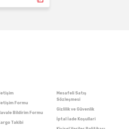
Kurumsal
Alışveriş
letişim
Mesafeli Satış
Sözleşmesi
letişim Formu
Gizlilik ve Güvenlik
avale Bildirim Formu
İptal İade Koşullari
argo Takibi
Kişisel Veriler Politikası