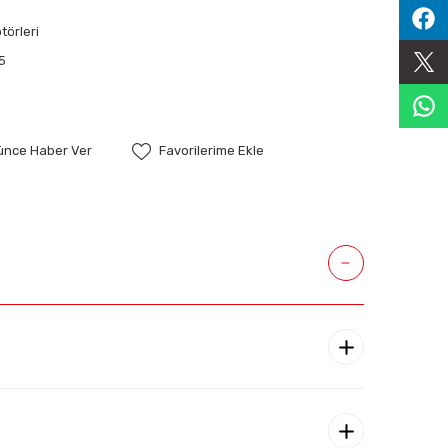
örleri
5
şünce Haber Ver