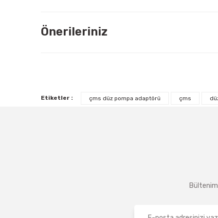
Önerileriniz
Etiketler :
çms düz pompa adaptörü
çms
dü
Bültenimi