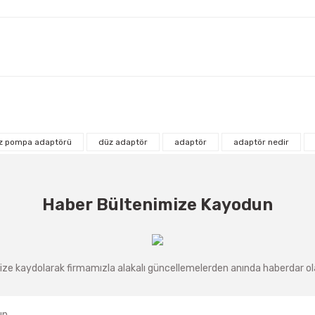
z pompa adaptörü
düz adaptör
adaptör
adaptör nedir
Haber Bültenimize Kayodun
ze kaydolarak firmamızla alakalı güncellemelerden anında haberdar olab