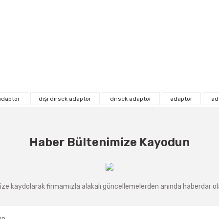
 adaptör
dişi dirsek adaptör
dirsek adaptör
adaptör
ad
Haber Bültenimize Kayodun
ze kaydolarak firmamızla alakalı güncellemelerden anında haberdar olab