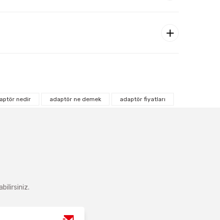
aptör nedir
adaptör ne demek
adaptör fiyatları
ilirsiniz.