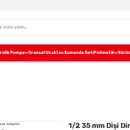
drolik Pompa
Oransal Uzaktan Kumanda Seti
Pnömatik
Sürüc
Ünite Aksesuarları
Pompa Adaptörleri
1/2 35 mm Diş
1/2 35 mm Dişi Di