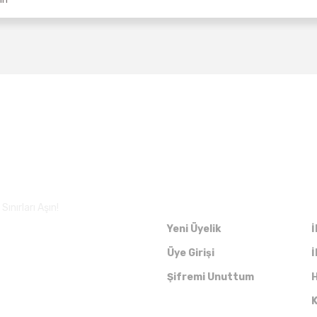
Üyelik
ınırları Aşın!
Yeni Üyelik
İ
Üye Girişi
İ
Şifremi Unuttum
H
K