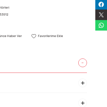
örleri
33512
şünce Haber Ver