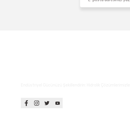
Endüstriyel Gücünüzü Şekillendirin: Hidrolik Çözümlerimizle S