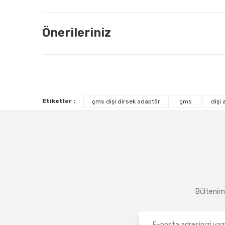
Önerileriniz
Etiketler :
çms dişi dirsek adaptör
çms
dişi
Bültenimi