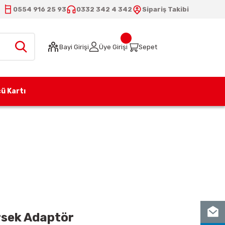
0554 916 25 93
0332 342 4 342
Sipariş Takibi
Bayi Girişi
Üye Girişi
Sepet
ü Kartı
i Dirsek Adaptör
rsek Adaptör