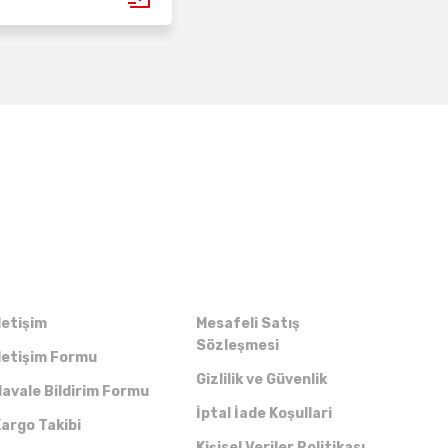
Kurumsal
Alışveriş
letişim
Mesafeli Satış
Sözleşmesi
letişim Formu
Gizlilik ve Güvenlik
avale Bildirim Formu
İptal İade Koşullari
argo Takibi
Kişisel Veriler Politikası