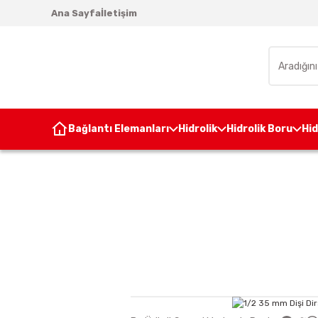
Ana Sayfa
İletişim
Bağlantı Elemanları
Hidrolik
Hidrolik Boru
Hi
Anasayfa