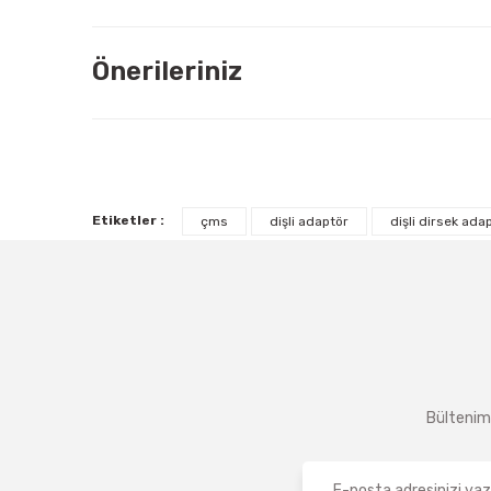
Önerileriniz
Etiketler :
çms
dişli adaptör
dişli dirsek ada
Bültenimi