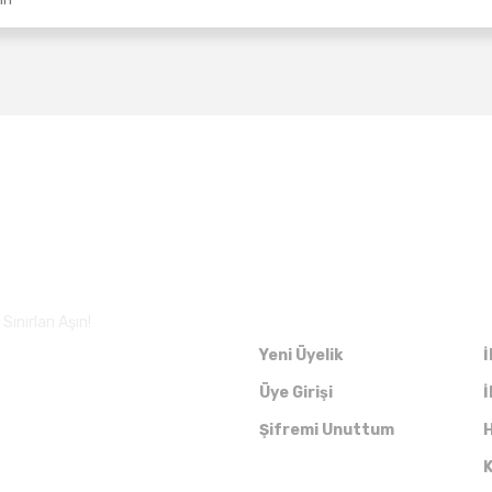
Üyelik
ınırları Aşın!
Yeni Üyelik
İ
Üye Girişi
İ
Şifremi Unuttum
H
K