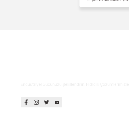
Endüstriyel Gücünüzü Şekillendirin: Hidrolik Çözümlerimizle S