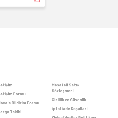
Kurumsal
Alışveriş
letişim
Mesafeli Satış
Sözleşmesi
letişim Formu
Gizlilik ve Güvenlik
avale Bildirim Formu
İptal İade Koşullari
argo Takibi
Kişisel Veriler Politikası