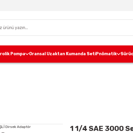
drolik Pompa
Oransal Uzaktan Kumanda Seti
Pnömatik
Sürüc
Aksesuarları
Pompa Adaptörleri
1 1/4 SAE 3000 Seris
1 1/4 SAE 3000 Se