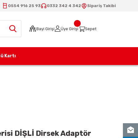
0554 916 25 93
0332 342 4 342
Sipariş Takibi
Bayi Girişi
Üye Girişi
Sepet
ü Kartı
i DİŞLİ Dirsek Adaptör
risi DİŞLİ Dirsek Adaptör