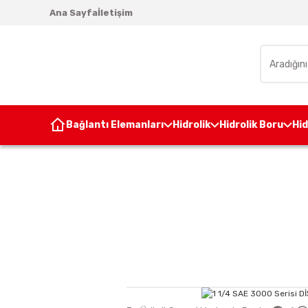
Ana Sayfa
İletişim
Bağlantı Elemanları
Hidrolik
Hidrolik Boru
Hi
Anasayfa
Ünite 