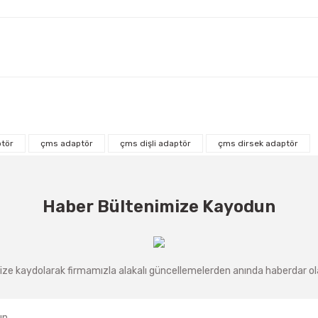
ptör
çms adaptör
çms dişli adaptör
çms dirsek adaptör
Haber Bültenimize Kayodun
ze kaydolarak firmamızla alakalı güncellemelerden anında haberdar olab