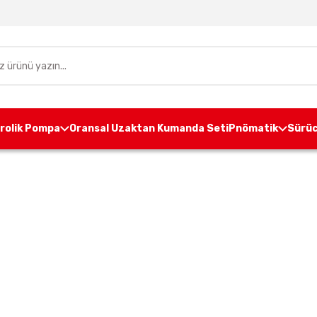
drolik Pompa
Oransal Uzaktan Kumanda Seti
Pnömatik
Sürüc
Anasayfa
Haberler
Paletli Pompa Fiyatları