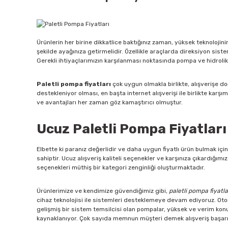
Ürünlerin her birine dikkatlice baktığınız zaman, yüksek teknoloji
şekilde ayağınıza getirmelidir. Özellikle araçlarda direksiyon sis
Gerekli ihtiyaçlarımızın karşılanması noktasında pompa ve hidrolikt
Paletli pompa
fiyatları
çok uygun olmakla birlikte, alışverişe doğ
destekleniyor olması, en başta internet alışverişi ile birlikte karş
ve avantajları her zaman göz kamaştırıcı olmuştur.
Ucuz Paletli Pompa Fiyatları
Elbette ki paranız değerlidir ve daha uygun fiyatlı ürün bulmak içi
sahiptir. Ucuz alışveriş kaliteli seçenekler ve karşınıza çıkardığım
seçenekleri müthiş bir kategori zenginliği oluşturmaktadır.
Ürünlerimize ve kendimize güvendiğimiz gibi,
paletli pompa fiyatla
cihaz teknolojisi ile sistemleri desteklemeye devam ediyoruz. Otomo
gelişmiş bir sistem temsilcisi olan pompalar, yüksek ve verim kon
kaynaklanıyor. Çok sayıda memnun müşteri demek alışveriş başarıs