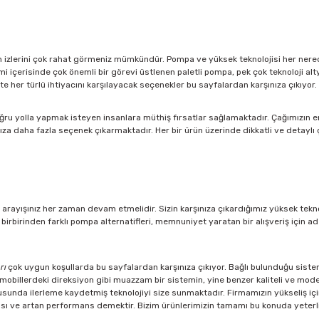
nin izlerini çok rahat görmeniz mümkündür. Pompa ve yüksek teknolojisi her nered
temi içerisinde çok önemli bir görevi üstlenen paletli pompa, pek çok teknoloji 
e her türlü ihtiyacını karşılayacak seçenekler bu sayfalardan karşınıza çıkıyor.
ru yolla yapmak isteyen insanlara müthiş fırsatlar sağlamaktadır. Çağımızın en gü
ımıza daha fazla seçenek çıkarmaktadır. Her bir ürün üzerinde dikkatli ve detaylı 
n arayışınız her zaman devam etmelidir. Sizin karşınıza çıkardığımız yüksek tekn
ız birbirinden farklı pompa alternatifleri, memnuniyet yaratan bir alışveriş için
rı
çok uygun koşullarda bu sayfalardan karşınıza çıkıyor. Bağlı bulunduğu sistem
billerdeki direksiyon gibi muazzam bir sistemin, yine benzer kaliteli ve modern
usunda ilerleme kaydetmiş teknolojiyi size sunmaktadır. Firmamızın yükseliş i
ı ve artan performans demektir. Bizim ürünlerimizin tamamı bu konuda yeterli 