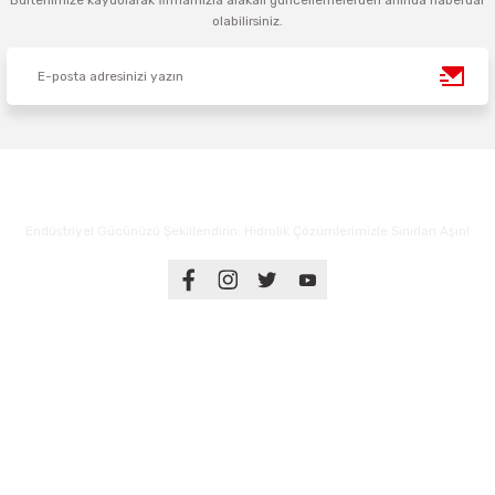
Bültenimize kaydolarak firmamızla alakalı güncellemelerden anında haberdar
olabilirsiniz.
Endüstriyel Gücünüzü Şekillendirin: Hidrolik Çözümlerimizle Sınırları Aşın!
Üyelik
Kurumsal