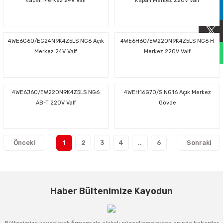
Kapalı Merkez 24V Valf
Kapalı Merkez 220V Valf
Sıralama Valfleri
Kontrol Valfi
4WE6G60/EG24N9K4Z5LS NG6 Açık
4WE6H60/EW220N9K4Z5LS NG6 H
Merkez 24V Valf
Merkez 220V Valf
4WE6J60/EW220N9K4Z5LS NG6
4WEH16G70/S NG16 Açık Merkez
AB-T 220V Valf
Gövde
1
2
3
4
..
6
Haber Bültenimize Kayodun