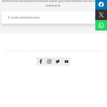
Bültenimize kaydolarak firmamızla alakalı güncellemelerden anında haberdar
olabilirsiniz.
Sıralama Valfleri
Kontrol Valfi
Endüstriyel Gücünüzü Şekillendirin: Hidrolik Çözümlerimizle Sınırları Aşın!
Üyelik
Kurumsal