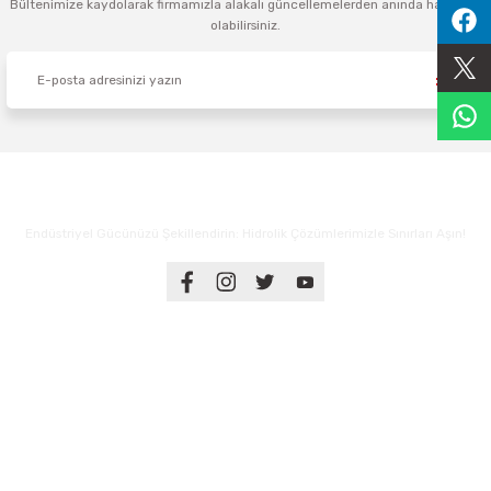
Bültenimize kaydolarak firmamızla alakalı güncellemelerden anında haberdar
olabilirsiniz.
Sıralama Valfleri
Kontrol Valfi
Endüstriyel Gücünüzü Şekillendirin: Hidrolik Çözümlerimizle Sınırları Aşın!
Üyelik
Kurumsal