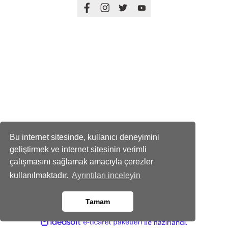
Üyelik
Kurumsal
Alışveriş
Bu internet sitesinde, kullanıcı deneyimini
geliştirmek ve internet sitesinin verimli
çalışmasını sağlamak amacıyla çerezler
kullanılmaktadır.
Ayrıntıları inceleyin
Tamam
© 2023 hidrolikurunler.com Tüm Hakları Saklıdır.
ideasoft
ile
e-