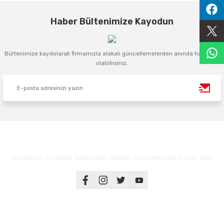
Sıralama Valfleri
Haber Bültenimize Kayodun
Kontrol Valfi
Bültenimize kaydolarak firmamızla alakalı güncellemelerden anında haberdar
olabilirsiniz.
Endüstriyel Gücünüzü Şekillendirin: Hidrolik Çözümlerimizle Sınırları Aşın!
Üyelik