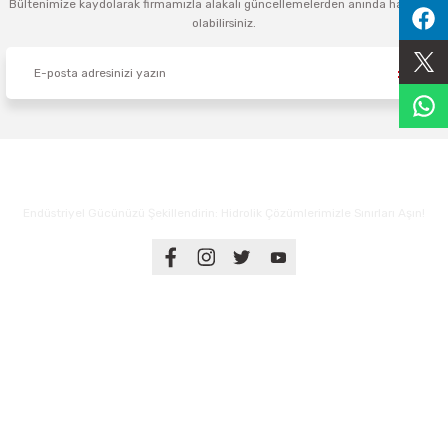
Bültenimize kaydolarak firmamızla alakalı güncellemelerden anında haberdar
olabilirsiniz.
Sıralama Valfleri
Kontrol Valfi
Endüstriyel Gücünüzü Şekillendirin: Hidrolik Çözümlerimizle Sınırları Aşın!
Üyelik
Kurumsal