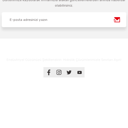
Bültenimize kaydolarak firmamızla alakalı güncellemelerden anında haberdar
olabilirsiniz.
Endüstriyel Gücünüzü Şekillendirin: Hidrolik Çözümlerimizle Sınırları Aşın!
Üyelik
Kurumsal