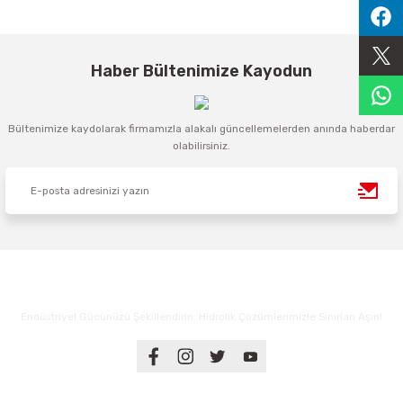
Sıralama Valfleri
Kontrol Valfi
Haber Bültenimize Kayodun
Bültenimize kaydolarak firmamızla alakalı güncellemelerden anında haberdar
olabilirsiniz.
Endüstriyel Gücünüzü Şekillendirin: Hidrolik Çözümlerimizle Sınırları Aşın!