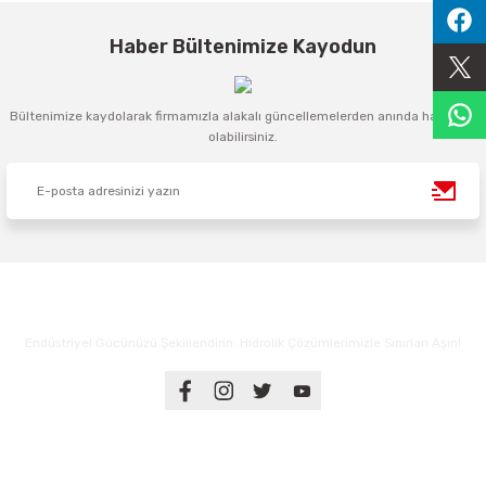
Sıralama Valfleri
Haber Bültenimize Kayodun
Kontrol Valfi
Bültenimize kaydolarak firmamızla alakalı güncellemelerden anında haberdar
olabilirsiniz.
Endüstriyel Gücünüzü Şekillendirin: Hidrolik Çözümlerimizle Sınırları Aşın!
Üyelik