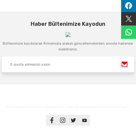
Sıralama Valfleri
Kontrol Valfi
Haber Bültenimize Kayodun
Bültenimize kaydolarak firmamızla alakalı güncellemelerden anında haberdar
olabilirsiniz.
Endüstriyel Gücünüzü Şekillendirin: Hidrolik Çözümlerimizle Sınırları Aşın!