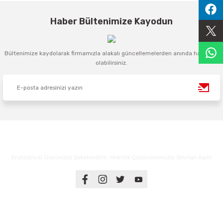
Sıralama Valfleri
Haber Bültenimize Kayodun
Kontrol Valfi
Bültenimize kaydolarak firmamızla alakalı güncellemelerden anında haberdar
olabilirsiniz.
Endüstriyel Gücünüzü Şekillendirin: Hidrolik Çözümlerimizle Sınırları Aşın!
Üyelik