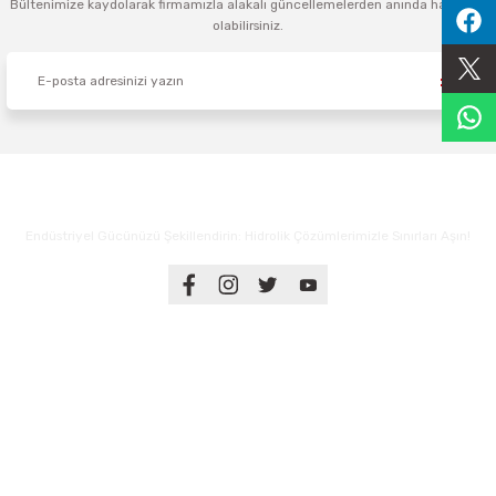
Bültenimize kaydolarak firmamızla alakalı güncellemelerden anında haberdar
olabilirsiniz.
Sıralama Valfleri
Kontrol Valfi
Endüstriyel Gücünüzü Şekillendirin: Hidrolik Çözümlerimizle Sınırları Aşın!
Üyelik
Kurumsal