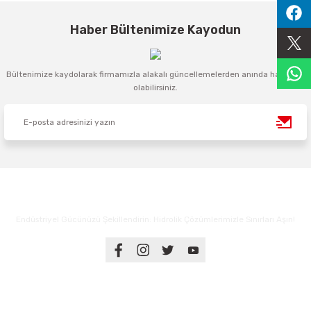
Sıralama Valfleri
Haber Bültenimize Kayodun
Kontrol Valfi
Bültenimize kaydolarak firmamızla alakalı güncellemelerden anında haberdar
olabilirsiniz.
Endüstriyel Gücünüzü Şekillendirin: Hidrolik Çözümlerimizle Sınırları Aşın!
Üyelik