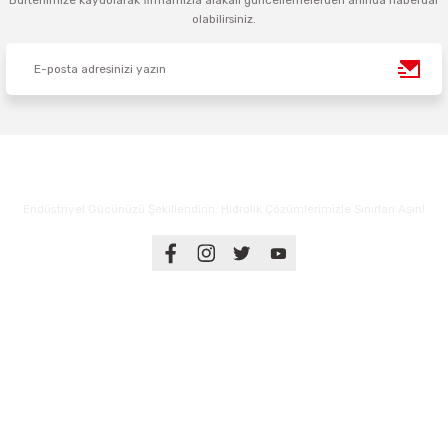
Bültenimize kaydolarak firmamızla alakalı güncellemelerden anında haberdar
olabilirsiniz.
Endüstriyel Gücünüzü Şekillendirin: Hidrolik Çözümlerimizle Sınırları Aşın!
Üyelik
Kurumsal