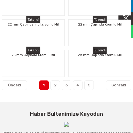
Sıralama Valfleri
Tükendi
Tükendi
Kontrol Valfi
22 mm Çapında İndiksiyonlu Mil
22 mm Çapında Kromlu Mil
Tükendi
Tükendi
25 mm Çapında Kromlu Mil
28 mm Çapında Kromlu Mil
1
2
3
4
5
Haber Bültenimize Kayodun