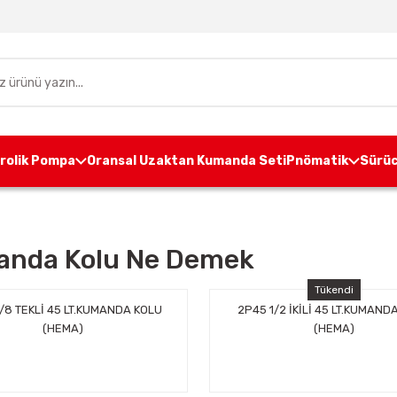
drolik Pompa
Oransal Uzaktan Kumanda Seti
Pnömatik
Sürüc
nda Kolu Ne Demek
Tükendi
/8 TEKLİ 45 LT.KUMANDA KOLU
2P45 1/2 İKİLİ 45 LT.KUMAND
(HEMA)
(HEMA)