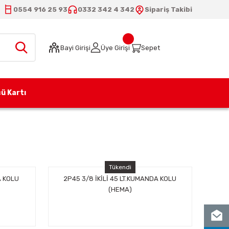
0554 916 25 93
0332 342 4 342
Sipariş Takibi
Bayi Girişi
Üye Girişi
Sepet
ü Kartı
Tükendi
A KOLU
2P45 3/8 İKİLİ 45 LT.KUMANDA KOLU
(HEMA)