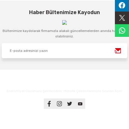
Sıralama Valfleri
Haber Bültenimize Kayodun
Kontrol Valfi
Bültenimize kaydolarak firmamızla alakalı güncellemelerden anında haberdar
olabilirsiniz.
Endüstriyel Gücünüzü Şekillendirin: Hidrolik Çözümlerimizle Sınırları Aşın!
Üyelik