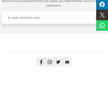
Bültenimize kaydolarak firmamızla alakalı güncellemelerden anında haberdar
olabilirsiniz.
Sıralama Valfleri
Kontrol Valfi
Endüstriyel Gücünüzü Şekillendirin: Hidrolik Çözümlerimizle Sınırları Aşın!
Üyelik
Kurumsal