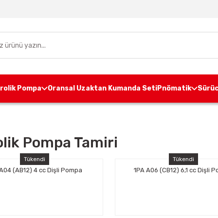
drolik Pompa
Oransal Uzaktan Kumanda Seti
Pnömatik
Sürüc
olik Pompa Tamiri
Tükendi
Tükendi
A04 (AB12) 4 cc Dişli Pompa
1PA A06 (CB12) 6,1 cc Dişli 