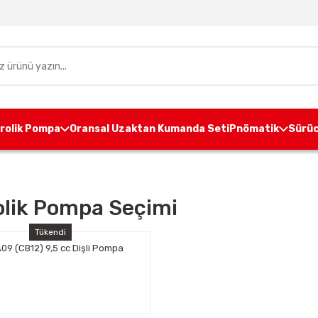
drolik Pompa
Oransal Uzaktan Kumanda Seti
Pnömatik
Sürüc
olik Pompa Seçimi
Tükendi
09 (CB12) 9,5 cc Dişli Pompa