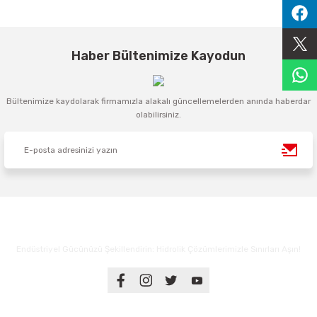
Sıralama Valfleri
Kontrol Valfi
Haber Bültenimize Kayodun
Bültenimize kaydolarak firmamızla alakalı güncellemelerden anında haberdar
olabilirsiniz.
Endüstriyel Gücünüzü Şekillendirin: Hidrolik Çözümlerimizle Sınırları Aşın!