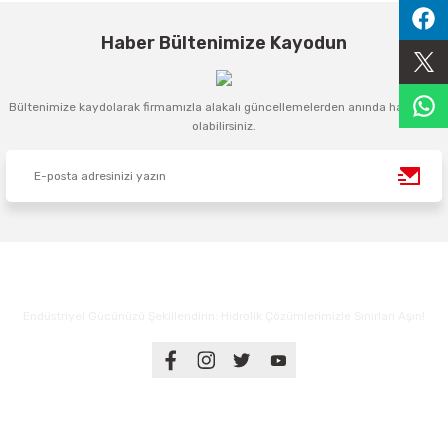
Sıralama Valfleri
Haber Bültenimize Kayodun
Kontrol Valfi
Bültenimize kaydolarak firmamızla alakalı güncellemelerden anında haberdar
olabilirsiniz.
Endüstriyel Gücünüzü Şekillendirin: Hidrolik Çözümlerimizle Sınırları Aşın!
Üyelik