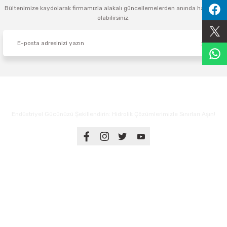
Bültenimize kaydolarak firmamızla alakalı güncellemelerden anında haberdar
Sıralama Valfleri
olabilirsiniz.
Kontrol Valfi
Endüstriyel Gücünüzü Şekillendirin: Hidrolik Çözümlerimizle Sınırları Aşın!
Üyelik
Kurumsal