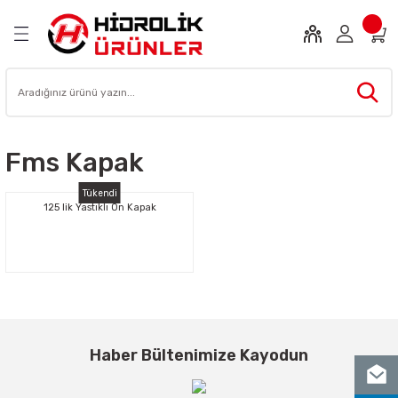
Geri Dön
Geri Dön
Geri Dön
Geri Dön
Geri Dön
emanları
u
mpa
Çabuk Bağlantı Elemanları
Hidrolik Kumanda Kolları
Hidrolik Valfler
Hidromotor
Direksiyon Beyni
Vana
Alüminyum Gövdeli Dişli Pom
Pnömatik Silindir
Pnömatik Valf
 Elemanları
a Kolları
Boruları
eli Dişli Pompa
ir
Otomatik Rakorlar
Dilimli Kumanda Kolu
Akış Valfleri
Hidromotor Frenleri
Direksiyon Beyni Hku
Küresel Vana
0P GRUP
Alüminyum Gövdeli Silindirler
Mekanik Valfler
Fms Kapak
Yüksek Basınçlı Rakorlar
Elektrohidrolik Kumanda Valfi
Akü Valfleri
Orbit Motorlar
Direksiyon Beyni Hkus
1P GRUP
Silindir Bağlantı Parçaları
Tükendi
u
paları
Yüksek Basınçlı Vidalı Rakorlar
Monoblok Kumanda Kolu
Yön Kontrol Valfleri
Bg Serisi
Direksiyon Beyni Xy
2P GRUP
125 lik Yastıklı Ön Kapak
ni
Yük Tutma Valfleri
3P1 GRUP
Emniyet Valfi
Çekvalf
Haber Bültenimize Kayodun
ler
Kilitleme Valfleri