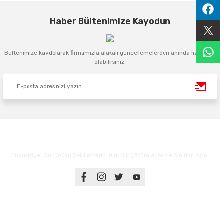
Sıralama Valfleri
Haber Bültenimize Kayodun
Kontrol Valfi
Bültenimize kaydolarak firmamızla alakalı güncellemelerden anında haberdar
olabilirsiniz.
Endüstriyel Gücünüzü Şekillendirin: Hidrolik Çözümlerimizle Sınırları Aşın!
Üyelik