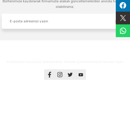
Bültenimize kaydolarak firmamızla alakalı güncellemelerden anında haberdar
olabilirsiniz.
Sıralama Valfleri
Kontrol Valfi
Endüstriyel Gücünüzü Şekillendirin: Hidrolik Çözümlerimizle Sınırları Aşın!
Üyelik
Kurumsal