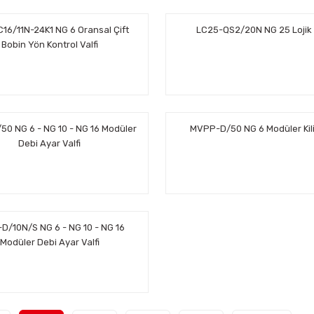
16/11N-24K1 NG 6 Oransal Çift
LC25-QS2/20N NG 25 Lojik 
Bobin Yön Kontrol Valfi
0 NG 6 - NG 10 - NG 16 Modüler
MVPP-D/50 NG 6 Modüler Kilit
Debi Ayar Valfi
D/10N/S NG 6 - NG 10 - NG 16
Modüler Debi Ayar Valfi