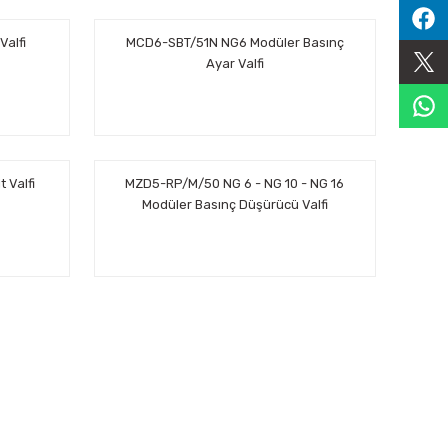
Valfi
MCD6-SBT/51N NG6 Modüler Basınç
Ayar Valfi
 Valfi
MZD5-RP/M/50 NG 6 - NG 10 - NG 16
Modüler Basınç Düşürücü Valfi