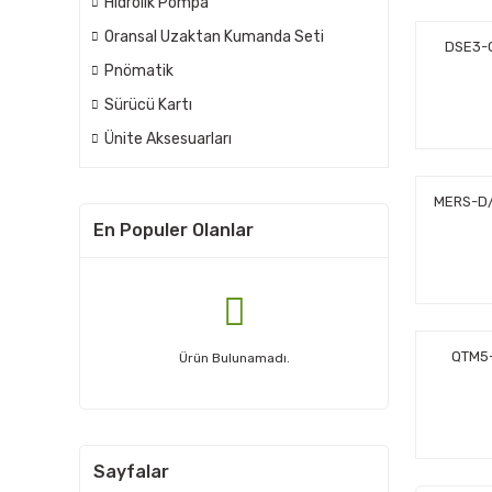
Hidrolik Pompa
Oransal Uzaktan Kumanda Seti
DSE3-C
Pnömatik
Sürücü Kartı
Ünite Aksesuarları
MERS-D/5
En Populer Olanlar
QTM5-
Ürün Bulunamadı.
Sayfalar