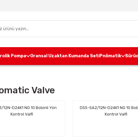
drolik Pompa
Oransal Uzaktan Kumanda Seti
Pnömatik
Sürüc
omatic Valve
/12N-D24K1 NG 10 Bobinli Yön
DS5-SA2/12N-D24K1 NG 10 Bobi
Kontrol Valfi
Kontrol Valfi