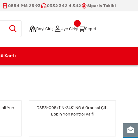
0554 916 25 93
0332 342 4 342
Sipariş Takibi
Bayi Girişi
Üye Girişi
Sepet
ü Kartı
nli Yön
DSE3-C08/11N-24K1 NG 6 Oransal Çift
Bobin Yön Kontrol Valfi